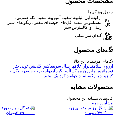
مشخصات محصول
جدول ویژگی‌ها
ارکیده آبی، لیلیوم سفید، آنتوریوم سفید، لاله صورتی،
نوع
لیسیانتوس سفید، گل‌های خوشه‌ای بنفش، زنگوله‌ای سبز
گل
زینتی و اکالیپتوس سبز
نوع
گلدان سرامیکی
گلدان
تگ‌های محصول
تگ‌های مرتبط با این کالا
آرزوی سلامتی
ابراز علاقه
ارسال سریع
باکس گل
جشن تولد
دختر
نوجوان
روز مادر
زن بزرگسال
سالگرد ازدواج
عذرخواهی
قدردانی
گل و
گیاه
مرد بزرگسال
مرد جوان
یاد کردن
یک لبخند
محصولات مشابه
کادوهای مشابه این محصول
مشاهده همه
گلدان گل رز مینیاتوری زرد
دسته گل بلوم صورتی
۱٬۴۹۰٬۰۰۰
تومان
۲٬۴۹۰٬۰۰۰
تومان