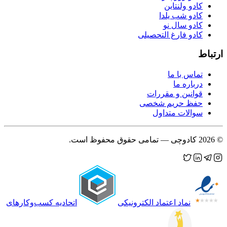
کادو ولنتاین
کادو شب یلدا
کادو سال نو
کادو فارغ التحصیلی
ارتباط
تماس با ما
درباره ما
قوانین و مقررات
حفظ حریم شخصی
سوالات متداول
©
2026
کادوچی — تمامی حقوق محفوظ است.
نماد اعتماد الکترونیکی
اتحادیه کسب‌وکارهای