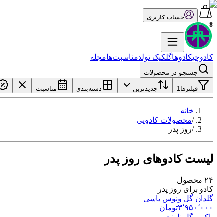
حساب کاربری
کادوچی
کادو‌ها
گل
کیک تولد
مناسبت‌ها
مجله
جستجو در محصولات
فیلترها
1
جدیدترین
دسته‌بندی
مناسبت
خانه
/
محصولات کادویی
/
روز پدر
لیست کادوهای روز پدر
۲۴
محصول
کادو برای روز پدر
گلدان گل ونوس یاسی
۳٬۹۵۰٬۰۰۰
تومان
باکس گل نارنجی