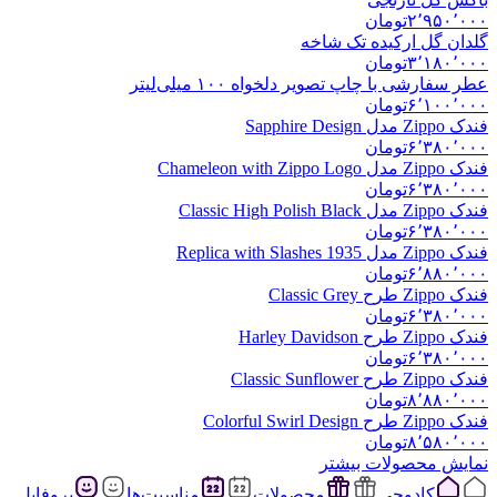
۲٬۹۵۰٬۰۰۰
تومان
گلدان گل ارکیده تک شاخه
۳٬۱۸۰٬۰۰۰
تومان
عطر سفارشی با چاپ تصویر دلخواه ۱۰۰ میلی‌لیتر
۶٬۱۰۰٬۰۰۰
تومان
فندک Zippo مدل Sapphire Design
۶٬۳۸۰٬۰۰۰
تومان
فندک Zippo مدل Chameleon with Zippo Logo
۶٬۳۸۰٬۰۰۰
تومان
فندک Zippo مدل Classic High Polish Black
۶٬۳۸۰٬۰۰۰
تومان
فندک Zippo مدل 1935 Replica with Slashes
۶٬۸۸۰٬۰۰۰
تومان
فندک Zippo طرح Classic Grey
۶٬۳۸۰٬۰۰۰
تومان
فندک Zippo طرح Harley Davidson
۶٬۳۸۰٬۰۰۰
تومان
فندک Zippo طرح Classic Sunflower
۸٬۸۸۰٬۰۰۰
تومان
فندک Zippo طرح Colorful Swirl Design
۸٬۵۸۰٬۰۰۰
تومان
نمایش محصولات بیشتر
کادوچی
محصولات
مناسبت‌ها
پروفایل