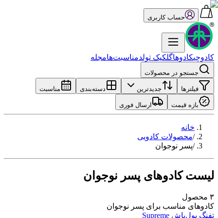
حساب کاربری
کادوچی
کادو‌ها
گل
کیک تولد
مناسبت‌ها
مجله
جستجو در محصولات
فیلترها
جدیدترین
دسته‌بندی
مناسبت
بازه قیمت
ارسال فوری
خانه
/
محصولات کادویی
/
پسر نوجوان
لیست کادوهای پسر نوجوان
۳
محصول
کادوهای مناسب برای پسر نوجوان
تفنگ پول‌پاش Supreme