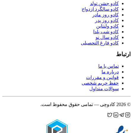
کادو جشن تولد
کادو سالگرد ازدواج
کادو روز مادر
کادو روز پدر
کادو ولنتاین
کادو شب یلدا
کادو سال نو
کادو فارغ التحصیلی
ارتباط
تماس با ما
درباره ما
قوانین و مقررات
حفظ حریم شخصی
سوالات متداول
©
2026
کادوچی — تمامی حقوق محفوظ است.